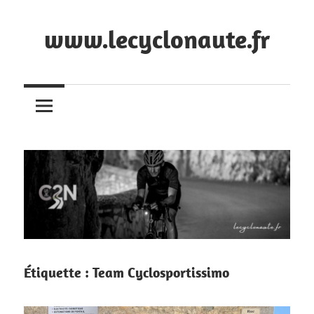
Skip
to
www.lecyclonaute.fr
content
Le
blog
du
Cyclonaute
Étiquette :
Team Cyclosportissimo