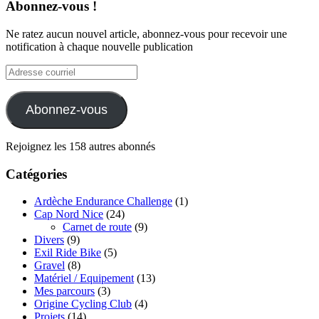
Abonnez-vous !
Ne ratez aucun nouvel article, abonnez-vous pour recevoir une
notification à chaque nouvelle publication
Adresse
courriel
Abonnez-vous
Rejoignez les 158 autres abonnés
Catégories
Ardèche Endurance Challenge
(1)
Cap Nord Nice
(24)
Carnet de route
(9)
Divers
(9)
Exil Ride Bike
(5)
Gravel
(8)
Matériel / Equipement
(13)
Mes parcours
(3)
Origine Cycling Club
(4)
Projets
(14)