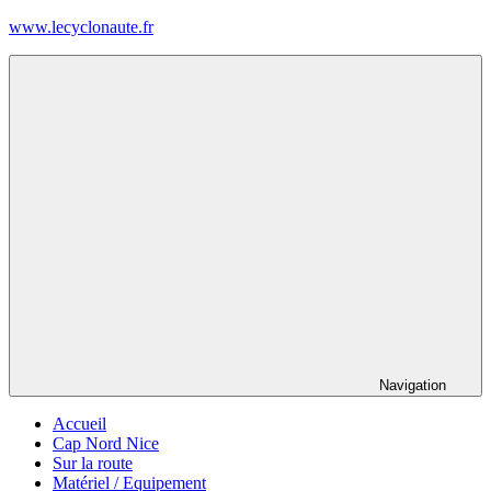
Skip
www.lecyclonaute.fr
to
content
Le
blog
du
Cyclonaute
Navigation
Accueil
Cap Nord Nice
Sur la route
Matériel / Equipement