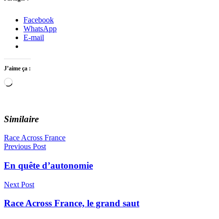
Facebook
WhatsApp
E-mail
J’aime ça :
Chargement…
Similaire
Race Across France
Navigation
Previous Post
de
En quête d’autonomie
l’article
Next Post
Race Across France, le grand saut