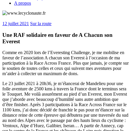
A propos
12 juillet 2021
Sur la route
Une RAF solidaire en faveur de A Chacun son
Everest
Comme en 2020 lors de l’Everesting Challenge, je me mobilise en
faveur de l’association A chacun son Everest à l’occasion de ma
participation à la Race Across France. Plus que jamais, je compte sur
le soutien de toutes celles et ceux qui suivent mes aventures pour
m’aider à collecter un maximum de dons.
Le 23 juillet 2021 à 20h36, je m’élancerai de Mandelieu pour une
folle aventure de 2500 kms à travers la France dont le terminus sera
le Touquet. Me voilà assurément au pied d’un Everest, mon Everest
que j’aborde avec beaucoup d’humilité sans autre ambition que
d’être finisher. Après 3 participations à la Race Across France sur le
1100 kms, j’ai donc décidé de franchir le pas pour m’élancer sur la
distance reine de cette épreuve qui débutera par une traversée du sud
au nord des Alpes avec le passage par des hauts lieux du cyclisme :
Ventoux, Alpe d’Huez, Galibier, Iseran… A partir de Annecy, cap
sur le centre de la France et les châteaux de Loire puis direction le