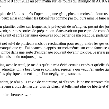
 chute le 9 août 2022 au petit matin sur les routes du BikingMan AURA 
.
plus de 18 mois après l’opération, une gêne, plus ou moins douloureuse
 peux ainsi enchaîner les kilomètres comme j’ai toujours aimé le faire mai
r planifier celles sur lesquelles je prévoyais de m’aligner, posant des
venir, sur mes sorties de préparation. Sans avoir un pur esprit de compé
cité avant et après certaines épreuves pour parler de ma pratique, partage
rêt net suivi de plusieurs mois de rééducation pour réapprendre les gest
manqué que ça. J’ai beaucoup appris sur moi-même, sur cette fameuse « 
 tombé dans une sorte d’engrenage pouvant devenir toxique. Je n’irai pas
in malsain du toujours plus.
, avec le recul, je me dis qu’elle m’a évité certains excès et qu’elle s
dmettre. On a beau bien se connaître, répéter à qui veut l’entendre qu’on
 fois physique et mental que l’on néglige trop souvent.
ndant, je n’ai plus envie de contrainte, ni d’excès. Je ne me retrouve pl
evenu à plus de mesure, plus de plaisir et tellement plus de liberté et d’
pour être heureux … »