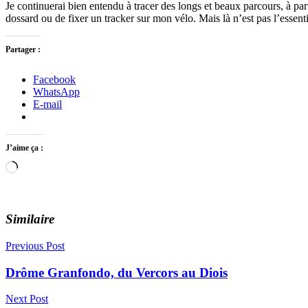
Je continuerai bien entendu à tracer des longs et beaux parcours, à p
dossard ou de fixer un tracker sur mon vélo. Mais là n’est pas l’essenti
Partager :
Facebook
WhatsApp
E-mail
J’aime ça :
Chargement…
Similaire
Navigation
Previous Post
de
Drôme Granfondo, du Vercors au Diois
l’article
Next Post