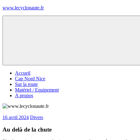
Skip
www.lecyclonaute.fr
to
content
Le
blog
du
Cyclonaute
Accueil
Cap Nord Nice
Sur la route
Matériel / Equipement
A propos
16 avril 2024
Divers
Au delà de la chute