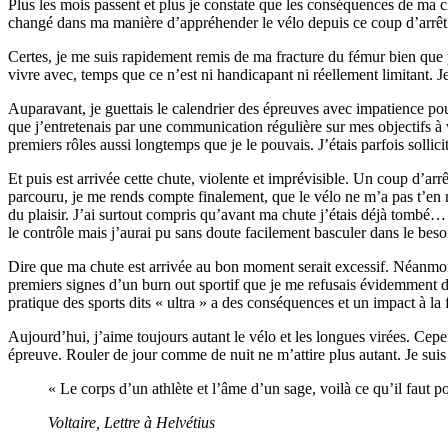
Plus les mois passent et plus je constate que les conséquences de ma
changé dans ma manière d’appréhender le vélo depuis ce coup d’arrêt
Certes, je me suis rapidement remis de ma fracture du fémur bien que 
vivre avec, temps que ce n’est ni handicapant ni réellement limitant. Je
Auparavant, je guettais le calendrier des épreuves avec impatience pou
que j’entretenais par une communication régulière sur mes objectifs à 
premiers rôles aussi longtemps que je le pouvais. J’étais parfois solli
Et puis est arrivée cette chute, violente et imprévisible. Un coup d’ar
parcouru, je me rends compte finalement, que le vélo ne m’a pas t’en 
du plaisir. J’ai surtout compris qu’avant ma chute j’étais déjà tombé…
le contrôle mais j’aurai pu sans doute facilement basculer dans le beso
Dire que ma chute est arrivée au bon moment serait excessif. Néanmoins
premiers signes d’un burn out sportif que je me refusais évidemment d’a
pratique des sports dits « ultra » a des conséquences et un impact à la
Aujourd’hui, j’aime toujours autant le vélo et les longues virées. Cepe
épreuve. Rouler de jour comme de nuit ne m’attire plus autant. Je suis r
« Le corps d’un athlète et l’âme d’un sage, voilà ce qu’il faut 
Voltaire, Lettre à Helvétius