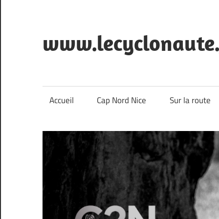
Skip
to
content
www.lecyclonaute.
Le
blog
du
Accueil
Cap Nord Nice
Sur la route
Cyclonaute