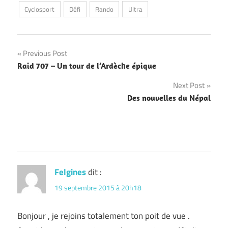
Cyclosport
Défi
Rando
Ultra
Navigation
Previous Post
Raid 707 – Un tour de l’Ardèche épique
de
Next Post
l’article
Des nouvelles du Népal
Felgines
dit :
19 septembre 2015 à 20h18
Bonjour , je rejoins totalement ton poit de vue .