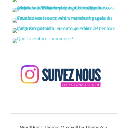
WordPress Theme: Maxwell by ThemeZee.