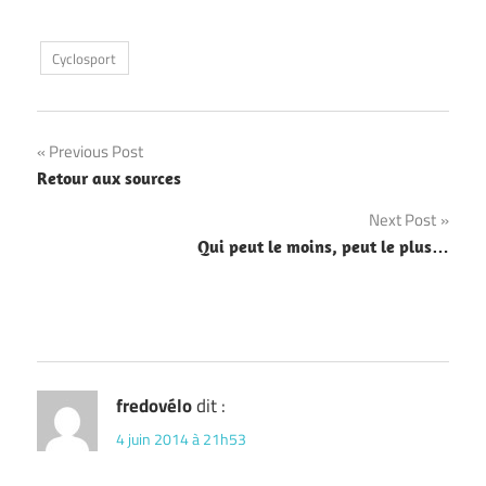
Cyclosport
Navigation
Previous Post
Retour aux sources
de
Next Post
l’article
Qui peut le moins, peut le plus…
fredovélo
dit :
4 juin 2014 à 21h53