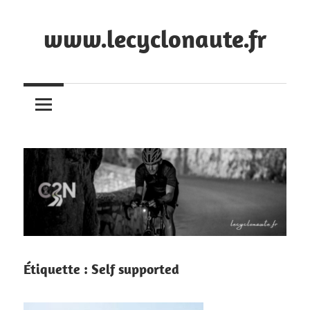
Skip
to
www.lecyclonaute.fr
content
Le
blog
du
Cyclonaute
Étiquette :
Self supported